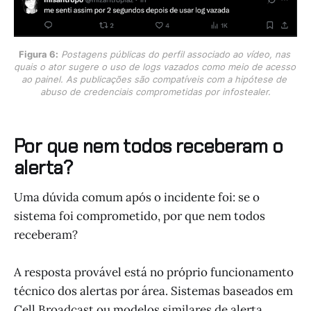
Figura 6:
Postagens públicas do perfil associado ao vídeo, nas 
quais o ator sugere o uso de logs vazados como meio de acesso 
ao painel. As publicações são compatíveis com a hipótese de 
abuso de credenciais comprometidas por infostealer.
Por que nem todos receberam o
alerta?
Uma dúvida comum após o incidente foi: se o
sistema foi comprometido, por que nem todos
receberam?
A resposta provável está no próprio funcionamento
técnico dos alertas por área. Sistemas baseados em
Cell Broadcast ou modelos similares de alerta