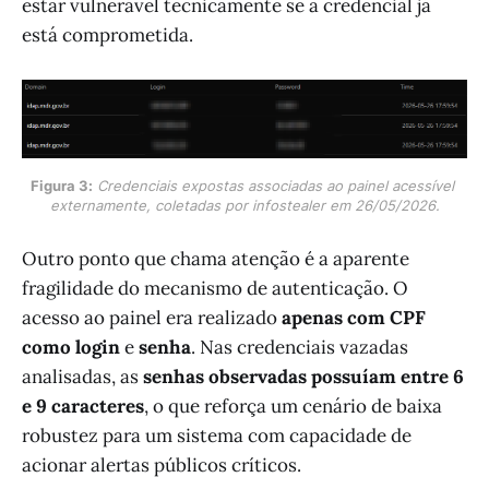
estar vulnerável tecnicamente se a credencial já
está comprometida.
Figura 3:
Credenciais expostas associadas ao painel acessível 
externamente, coletadas por infostealer em 26/05/2026.
Outro ponto que chama atenção é a aparente
fragilidade do mecanismo de autenticação. O
acesso ao painel era realizado
apenas com CPF
como login
e
senha
. Nas credenciais vazadas
analisadas, as
senhas observadas possuíam entre 6
e 9 caracteres
, o que reforça um cenário de baixa
robustez para um sistema com capacidade de
acionar alertas públicos críticos.